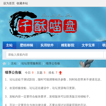
设为首页
收藏本站
主站
壁纸特辑
实用软件
精彩影院
文学宝库
萌
主站
论坛管理服务区
喵享公告板
喵享公告板
今日:
0
|
主题:
5
|
排名:
7
1、论坛还处于测试阶段，随时可能调整相关参数，到时给您带来不便请见谅。
猫
»
›
›
2、欢迎积极发帖，论坛还在建设中，论坛资源每日更新。
3、发帖内容一定要符合板块要求，发错版块可以联系版主转移帖子。
4、言论一定要符合当地法律法规，不要出现讨论国家层面的言论。