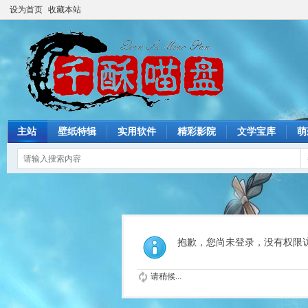
设为首页
收藏本站
主站
壁纸特辑
实用软件
精彩影院
文学宝库
萌
抱歉，您尚未登录，没有权限
请稍候...