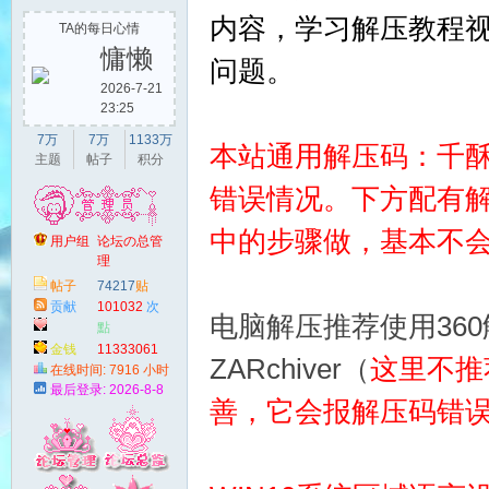
内容，学习解压教程
TA的每日心情
慵懒
问题。
2026-7-21
23:25
猫
7万
7万
1133万
本站通用解压码：千
主题
帖子
积分
错误情况。下方配有
中的步骤做，基本不
用户组
论坛の总管
理
论坛
帖子
74217
贴
の总
贡献
101032
次
管理
电脑解压推荐使用36
點
！
金钱
11333061
ZARchiver（
这里不推
枚
在线时间: 7916 小时
最后登录: 2026-8-8
善，它会报解压码错