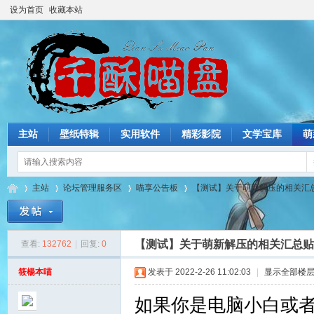
设为首页
收藏本站
主站
壁纸特辑
实用软件
精彩影院
文学宝库
萌
主站
论坛管理服务区
喵享公告板
【测试】关于萌新解压的相关汇
【测试】关于萌新解压的相关汇总贴
查看:
132762
|
回复:
0
猫
»
›
›
›
筱楊本喵
发表于 2022-2-26 11:02:03
|
显示全部楼
如果你是电脑小白或