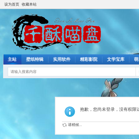
设为首页
收藏本站
主站
壁纸特辑
实用软件
精彩影院
文学宝库
萌
抱歉，您尚未登录，没有权限
请稍候...