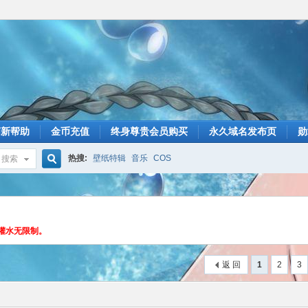
萌新帮助
金币充值
终身尊贵会员购买
永久域名发布页
勋
热搜:
壁纸特辑
音乐
COS
搜索
搜
灌水无限制。
索
返 回
1
2
3