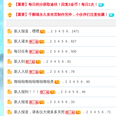
【重要】每日积分获取途径！回复2金币！每日1次！
【重要】千酥喵永久发布页制作完毕，小伙伴们注意收藏！
猫
新人报道，嘿嘿
...
2
3
4
5
6
..
1471
新人灌水
...
2
3
4
5
6
..
827
每日任务
...
2
3
4
5
6
..
500
新人到
...
2
3
4
5
6
..
81
新人入驻
...
2
3
4
5
6
..
79
！
噜啦啦噜啦啦噜啦噜啦类
...
2
3
4
5
6
..
80
新人报到！！！
...
2
3
4
5
6
..
46
新人报道
...
2
3
4
5
6
..
33
新人报道，请各位大佬多多关照
...
2
3
4
5
6
..
71