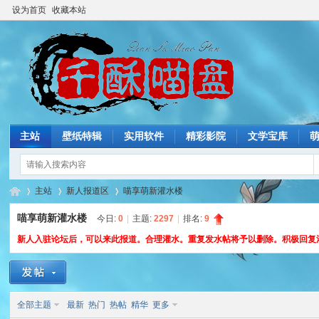
设为首页
收藏本站
主站
壁纸特辑
实用软件
精彩影院
文学宝库
主站
新人报道区
喵享萌新灌水楼
喵享萌新灌水楼
今日:
0
|
主题:
2297
|
排名:
9
新人入驻论坛后，可以来此报道。合理灌水。重复发水帖将予以删除。积极回复
猫
»
›
›
全部主题
最新
热门
热帖
精华
更多