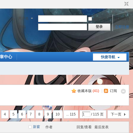
用户名
自动登录
找回密码
登录
密码
立即注册
章中心
快捷导航
收藏本版
(
41
)
|
订阅
4
5
6
7
8
9
10
... 115
/ 115 页
下一页
新窗
作者
回复/查看
最后发表